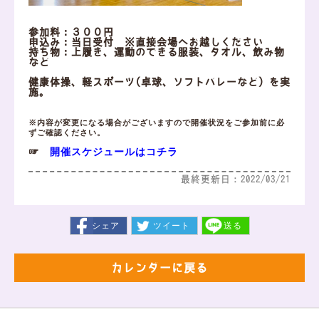
参加料：３００円
申込み：当日受付 ※直接会場へお越しください
持ち物：上履き、運動のできる服装、タオル、飲み物
など
健康体操、軽スポーツ(卓球、ソフトバレーなど）を実
施。
※内容が変更になる場合がございますので開催状況をご参加前に必
ずご確認ください。
開催スケジュールはコチラ
☞
最終更新日：2022/03/21
シェア
ツイート
送る
カレンダーに戻る