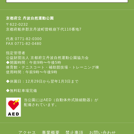
京都府立 丹波自然運動公園
〒622-0232
京都府船井郡京丹波町曽根崩下代110番地7
代表
0771-82-0300
FAX
0771-82-0480
指定管理者
公益財団法人 京都府立丹波自然運動公園協力会
◆開園時間：午前9時〜午後5時
体育館・テニスコート・補助競技場・トレーニング棟
使用時間：午前9時〜午後9時
◆休園日：12月29日から翌年1月3日まで
◆無料駐車場完備
当公園にはAED（自動体外式除細動器）が
配備されています。
アクセス
事業概要
禁止事項
お問い合わせ