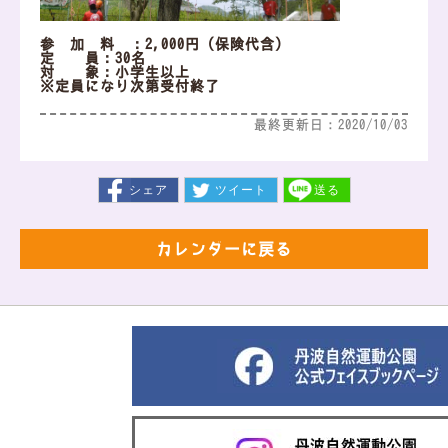
参 加 料 ：2,000円（保険代含）
定 員：30名
対 象：小学生以上
※定員になり次第受付終了
最終更新日：2020/10/03
シェア
ツイート
送る
カレンダーに戻る