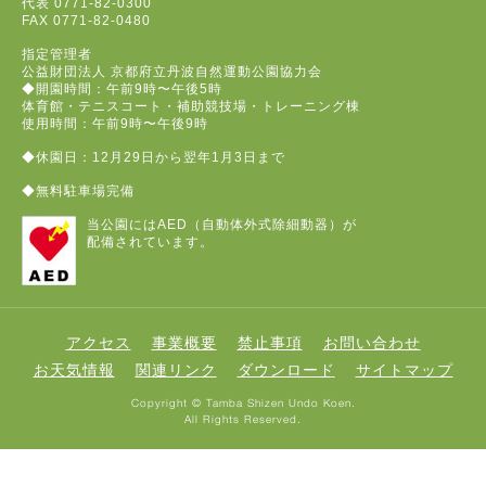
代表
0771-82-0300
FAX
0771-82-0480
指定管理者
公益財団法人 京都府立丹波自然運動公園協力会
◆開園時間：午前9時〜午後5時
体育館・テニスコート・補助競技場・トレーニング棟
使用時間：午前9時〜午後9時
◆休園日：12月29日から翌年1月3日まで
◆無料駐車場完備
当公園にはAED（自動体外式除細動器）が
配備されています。
アクセス
事業概要
禁止事項
お問い合わせ
お天気情報
関連リンク
ダウンロード
サイトマップ
Copyright © Tamba Shizen Undo Koen.
All Rights Reserved.