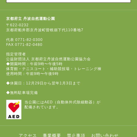
京都府立 丹波自然運動公園
〒622-0232
京都府船井郡京丹波町曽根崩下代110番地7
代表
0771-82-0300
FAX
0771-82-0480
指定管理者
公益財団法人 京都府立丹波自然運動公園協力会
◆開園時間：午前9時〜午後5時
体育館・テニスコート・補助競技場・トレーニング棟
使用時間：午前9時〜午後9時
◆休園日：12月29日から翌年1月3日まで
◆無料駐車場完備
当公園にはAED（自動体外式除細動器）が
配備されています。
アクセス
事業概要
禁止事項
お問い合わせ