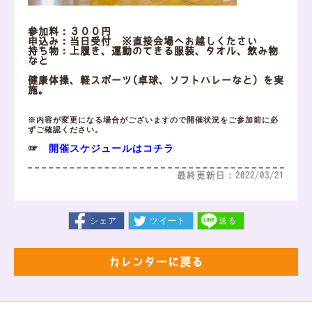
参加料：３００円
申込み：当日受付 ※直接会場へお越しください
持ち物：上履き、運動のできる服装、タオル、飲み物
など
健康体操、軽スポーツ(卓球、ソフトバレーなど）を実
施。
※内容が変更になる場合がございますので開催状況をご参加前に必
ずご確認ください。
開催スケジュールはコチラ
☞
最終更新日：2022/03/21
シェア
ツイート
送る
カレンダーに戻る