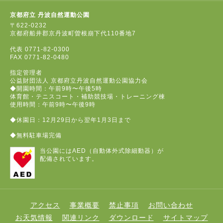
京都府立 丹波自然運動公園
〒622-0232
京都府船井郡京丹波町曽根崩下代110番地7
代表
0771-82-0300
FAX
0771-82-0480
指定管理者
公益財団法人 京都府立丹波自然運動公園協力会
◆開園時間：午前9時〜午後5時
体育館・テニスコート・補助競技場・トレーニング棟
使用時間：午前9時〜午後9時
◆休園日：12月29日から翌年1月3日まで
◆無料駐車場完備
当公園にはAED（自動体外式除細動器）が
配備されています。
アクセス
事業概要
禁止事項
お問い合わせ
お天気情報
関連リンク
ダウンロード
サイトマップ