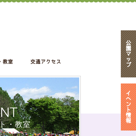
公
園
マ
ッ
・教室
交通アクセス
プ
イ
ベ
ン
ENT
ト
情
報
ト・教室