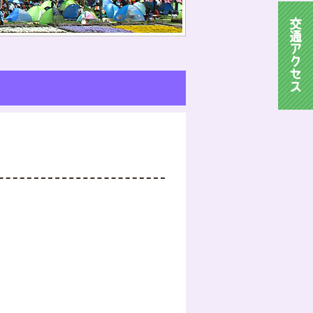
交
通
ア
ク
セ
ス