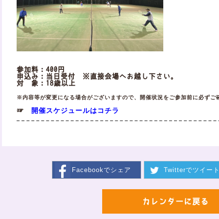
参加料：400円
申込み：当日受付 ※直接会場へお越し下さい。
対 象：18歳以上
※内容等が変更になる場合がございますので、開催状況をご参加前に必ずご
開催スケジュールはコチラ
☞
Facebookで
シェア
Twitterで
ツイー
カレンダーに戻る