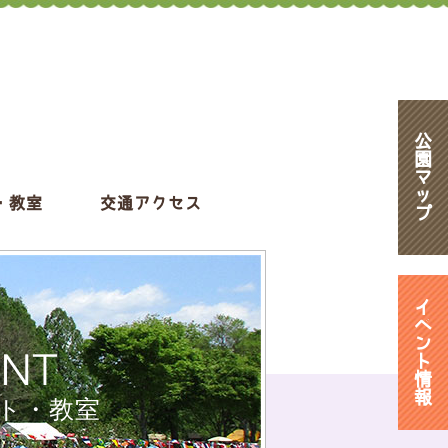
公
園
マ
ッ
・教室
交通アクセス
プ
イ
ベ
ン
ENT
ト
情
報
ト・教室