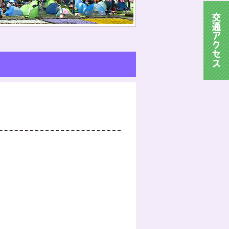
交
通
ア
ク
セ
ス