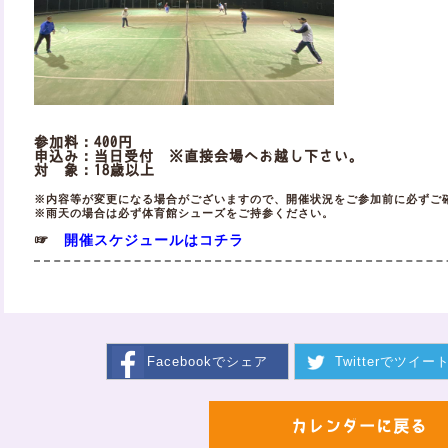
参加料：400円
申込み：当日受付 ※直接会場へお越し下さい。
対 象：18歳以上
※内容等が変更になる場合がございますので、開催状況をご参加前に必ずご
※雨天の場合は必ず体育館シューズをご持参ください。
開催スケジュールはコチラ
☞
Facebookで
シェア
Twitterで
ツイー
カレンダーに戻る