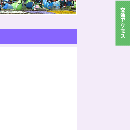
交
通
ア
ク
セ
ス