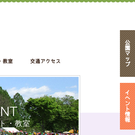
公
園
マ
ッ
・教室
交通アクセス
プ
イ
ベ
ン
ENT
ト
情
報
ト・教室