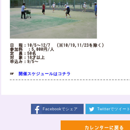
日 程：10/5～12/7 （※10/19,11/23を除く）
参加料 ：5,000円/人
定 員：50名
対 象：18才以上
申込み：9/5～
開催スケジュールはコチラ
☞
Facebookで
シェア
Twitterで
ツイー
カレンダーに戻る