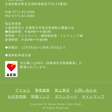
〒622-0232
京都府船井郡京丹波町曽根崩下代110番地7
代表
0771-82-0300
FAX
0771-82-0480
指定管理者
公益財団法人 京都府立丹波自然運動公園協力会
◆開園時間：午前9時〜午後5時
体育館・テニスコート・補助競技場・トレーニング棟
使用時間：午前9時〜午後9時
◆休園日：12月29日から翌年1月3日まで
◆無料駐車場完備
当公園にはAED（自動体外式除細動器）が
配備されています。
アクセス
事業概要
禁止事項
お問い合わせ
お天気情報
関連リンク
ダウンロード
サイトマップ
Copyright © Tamba Shizen Undo Koen.
All Rights Reserved.