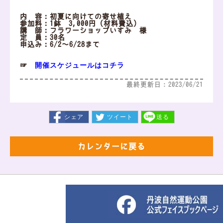
内 容：初夏に向けての寄せ植え
参加料：1鉢 3,000円（材料費込）
講 師：フラワーショップいずみ 様
定 員：30名
申込み：6/2～6/28まで
開催スケジュールはコチラ
☞
最終更新日：2023/06/21
シェア
ツイート
送る
カレンダーに戻る