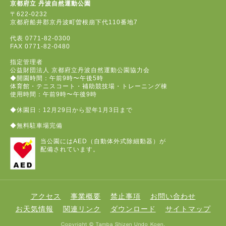
京都府立 丹波自然運動公園
〒622-0232
京都府船井郡京丹波町曽根崩下代110番地7
代表
0771-82-0300
FAX
0771-82-0480
指定管理者
公益財団法人 京都府立丹波自然運動公園協力会
◆開園時間：午前9時〜午後5時
体育館・テニスコート・補助競技場・トレーニング棟
使用時間：午前9時〜午後9時
◆休園日：12月29日から翌年1月3日まで
◆無料駐車場完備
当公園にはAED（自動体外式除細動器）が
配備されています。
アクセス
事業概要
禁止事項
お問い合わせ
お天気情報
関連リンク
ダウンロード
サイトマップ
Copyright © Tamba Shizen Undo Koen.