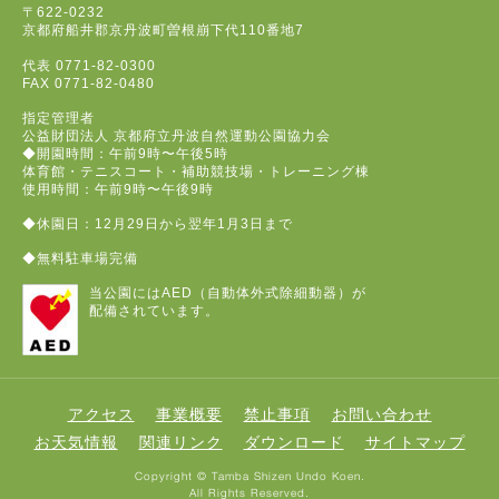
〒622-0232
京都府船井郡京丹波町曽根崩下代110番地7
代表
0771-82-0300
FAX
0771-82-0480
指定管理者
公益財団法人 京都府立丹波自然運動公園協力会
◆開園時間：午前9時〜午後5時
体育館・テニスコート・補助競技場・トレーニング棟
使用時間：午前9時〜午後9時
◆休園日：12月29日から翌年1月3日まで
◆無料駐車場完備
当公園にはAED（自動体外式除細動器）が
配備されています。
アクセス
事業概要
禁止事項
お問い合わせ
お天気情報
関連リンク
ダウンロード
サイトマップ
Copyright © Tamba Shizen Undo Koen.
All Rights Reserved.