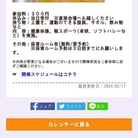
参加料：３００円
申込み：当日受付 ※直接会場へお越しください
持ち物：上履き、運動のできる服装、タオル、飲み物
など
内 容：健康体操、軽スポーツ(卓球、ソフトバレーな
ど）を実施。
その他：保育ルーム有(無料/要予約)
※保育ルーム予約は３日前までにお願いしま
す。
※内容が変更になる場合がございますので開催状況をご参加前に必
ずご確認ください。
開催スケジュールはコチラ
☞
最終更新日：2024/02/17
シェア
ツイート
送る
カレンダーに戻る