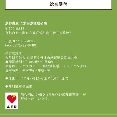
総合受付
京都府立 丹波自然運動公園
〒622-0232
京都府船井郡京丹波町曽根崩下代110番地7
代表
0771-82-0300
FAX
0771-82-0480
指定管理者
公益財団法人 京都府立丹波自然運動公園協力会
◆開園時間：午前9時〜午後5時
体育館・テニスコート・補助競技場・トレーニング棟
使用時間：午前9時〜午後9時
◆休園日：12月29日から翌年1月3日まで
◆無料駐車場完備
当公園にはAED（自動体外式除細動器）が
配備されています。