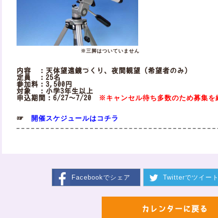
※三脚はついていません
内容 ：天体望遠鏡づくり、夜間観望（希望者のみ）
定員 ：25名
参加料：3,500円
対象 ：小学3年生以上
※キャンセル待ち多数のため募集を
申込期間：6/27～7/20
開催スケジュールはコチラ
☞
Facebookで
シェア
Twitterで
ツイー
カレンダーに戻る