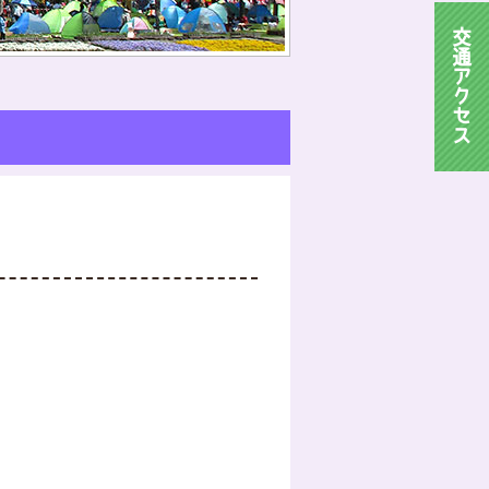
交
通
ア
ク
セ
ス