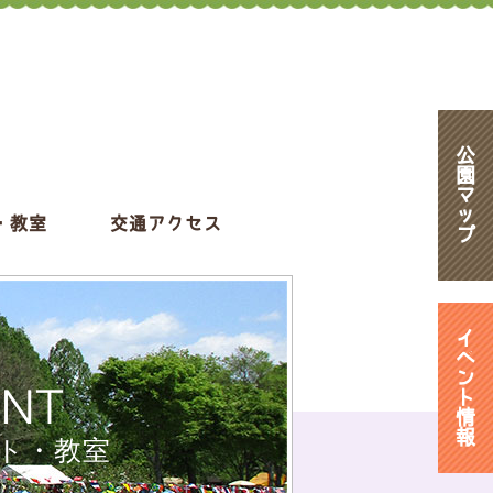
公
園
マ
ッ
・教室
交通アクセス
プ
イ
ベ
ン
ENT
ト
情
報
ト・教室