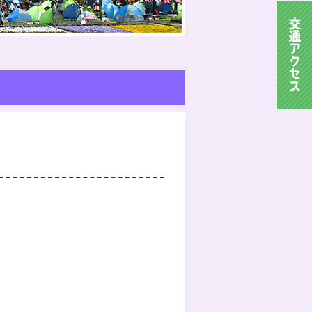
交
通
ア
ク
セ
ス