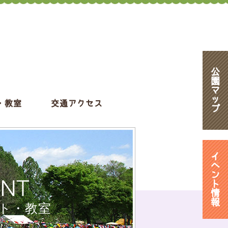
公
園
マ
ッ
・教室
交通アクセス
プ
イ
ベ
ン
ENT
ト
情
報
ト・教室