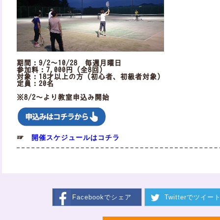
期間：9/2～10/28 毎週月曜日
参加料：7,000円（全8回）
対象：18才以上の方（初心者、初級者対象）
定員：20名
※8/2～より教室申込み開始
開催スケジュールはコチラ
☞
Facebookで
シェア
Twitterで
ツイー