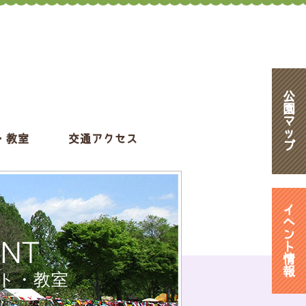
公
園
マ
ッ
・教室
交通アクセス
プ
イ
ベ
ン
ENT
ト
情
報
ト・教室