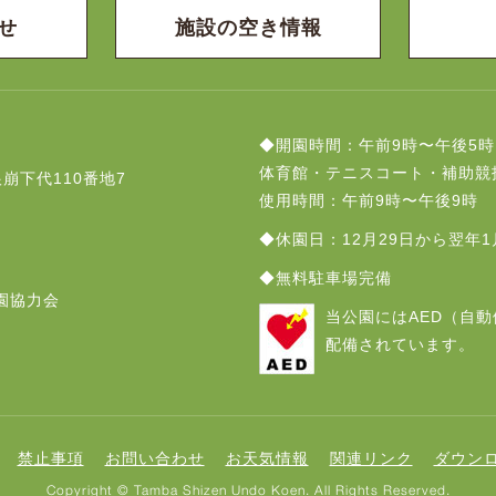
せ
施設の空き情報
◆開園時間：午前9時〜午後5時
体育館・テニスコート・補助競
崩下代110番地7
使用時間：午前9時〜午後9時
◆休園日：12月29日から翌年1
◆無料駐車場完備
園協力会
当公園にはAED（自
配備されています。
禁止事項
お問い合わせ
お天気情報
関連リンク
ダウン
Copyright © Tamba Shizen Undo Koen.
All Rights Reserved.