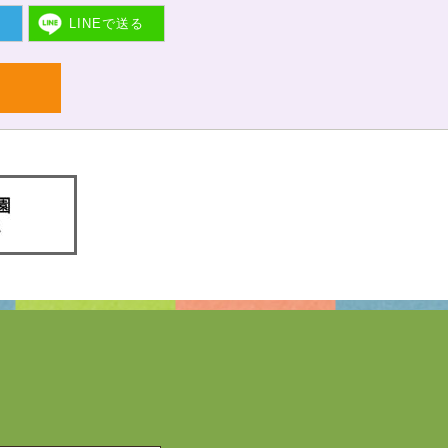
ト
LINEで
送る