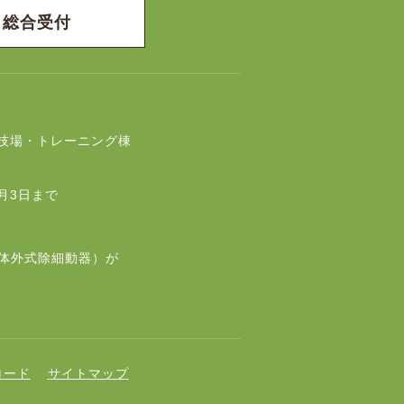
総合受付
技場・トレーニング棟
月3日まで
動体外式除細動器）が
ロード
サイトマップ