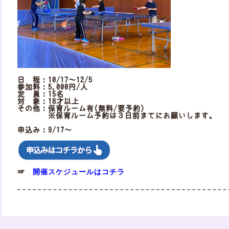
日 程：10/17～12/5
参加料：5,000円/人
定 員：15名
対 象：18才以上
その他：保育ルーム有(無料/要予約)
※保育ルーム予約は３日前までにお願いします。
申込み：9/17～
開催スケジュールはコチラ
☞