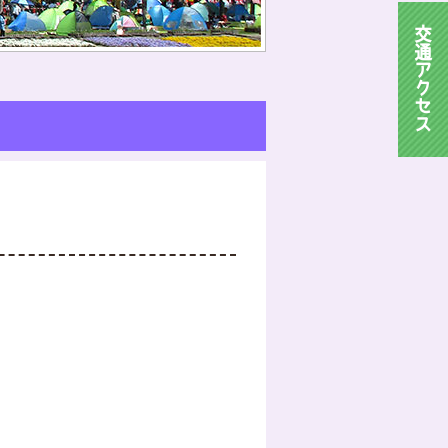
交
通
ア
ク
セ
ス