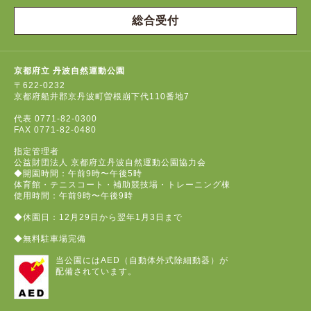
総合受付
京都府立 丹波自然運動公園
〒622-0232
京都府船井郡京丹波町曽根崩下代110番地7
代表
0771-82-0300
FAX
0771-82-0480
指定管理者
公益財団法人 京都府立丹波自然運動公園協力会
◆開園時間：午前9時〜午後5時
体育館・テニスコート・補助競技場・トレーニング棟
使用時間：午前9時〜午後9時
◆休園日：12月29日から翌年1月3日まで
◆無料駐車場完備
当公園にはAED（自動体外式除細動器）が
配備されています。