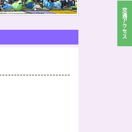
交
通
ア
ク
セ
ス