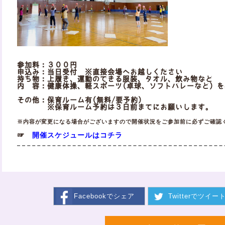
参加料：３００円
申込み：当日受付 ※直接会場へお越しください
持ち物：上履き、運動のできる服装、タオル、飲み物など
内 容：健康体操、軽スポーツ(卓球、ソフトバレーなど）を
その他：保育ルーム有(無料/要予約)
※保育ルーム予約は３日前までにお願いします。
※内容が変更になる場合がございますので開催状況をご参加前に必ずご確認
開催スケジュールはコチラ
☞
Facebookで
シェア
Twitterで
ツイー