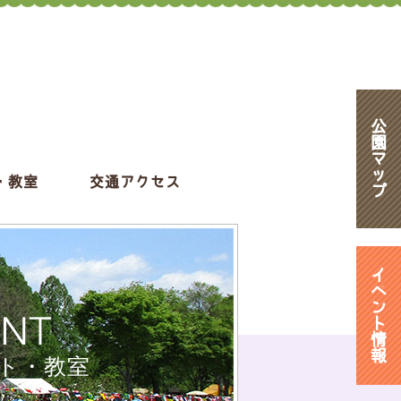
公
園
マ
ッ
・教室
交通アクセス
プ
イ
ベ
ン
ENT
ト
情
報
ト・教室