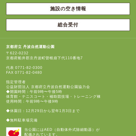
施設の空き情報
総合受付
京都府立 丹波自然運動公園
〒622-0232
京都府船井郡京丹波町曽根崩下代110番地7
代表
0771-82-0300
FAX
0771-82-0480
指定管理者
公益財団法人 京都府立丹波自然運動公園協力会
◆開園時間：午前9時〜午後5時
体育館・テニスコート・補助競技場・トレーニング棟
使用時間：午前9時〜午後9時
◆休園日：12月29日から翌年1月3日まで
◆無料駐車場完備
当公園にはAED（自動体外式除細動器）が
配備されています。