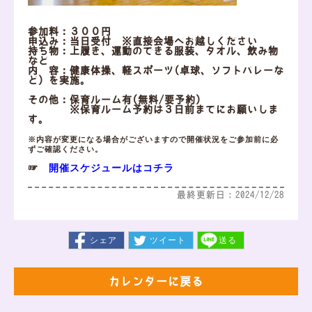
参加料：３００円
申込み：当日受付 ※直接会場へお越しください
持ち物：上履き、運動のできる服装、タオル、飲み物
など
内 容：健康体操、軽スポーツ(卓球、ソフトバレーな
ど）を実施。
その他：保育ルーム有(無料/要予約)
※保育ルーム予約は３日前までにお願いしま
す。
※内容が変更になる場合がございますので開催状況をご参加前に必
ずご確認ください。
開催スケジュールはコチラ
☞
最終更新日：2024/12/28
シェア
ツイート
送る
カレンダーに戻る