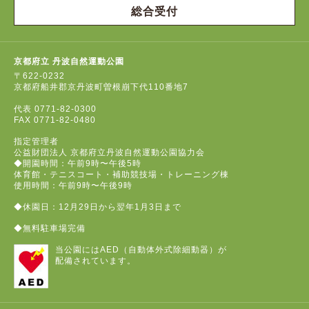
総合受付
京都府立 丹波自然運動公園
〒622-0232
京都府船井郡京丹波町曽根崩下代110番地7
代表
0771-82-0300
FAX
0771-82-0480
指定管理者
公益財団法人 京都府立丹波自然運動公園協力会
◆開園時間：午前9時〜午後5時
体育館・テニスコート・補助競技場・トレーニング棟
使用時間：午前9時〜午後9時
◆休園日：12月29日から翌年1月3日まで
◆無料駐車場完備
当公園にはAED（自動体外式除細動器）が
配備されています。