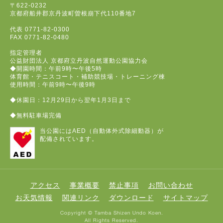
〒622-0232
京都府船井郡京丹波町曽根崩下代110番地7
代表
0771-82-0300
FAX
0771-82-0480
指定管理者
公益財団法人 京都府立丹波自然運動公園協力会
◆開園時間：午前9時〜午後5時
体育館・テニスコート・補助競技場・トレーニング棟
使用時間：午前9時〜午後9時
◆休園日：12月29日から翌年1月3日まで
◆無料駐車場完備
当公園にはAED（自動体外式除細動器）が
配備されています。
アクセス
事業概要
禁止事項
お問い合わせ
お天気情報
関連リンク
ダウンロード
サイトマップ
Copyright © Tamba Shizen Undo Koen.
All Rights Reserved.