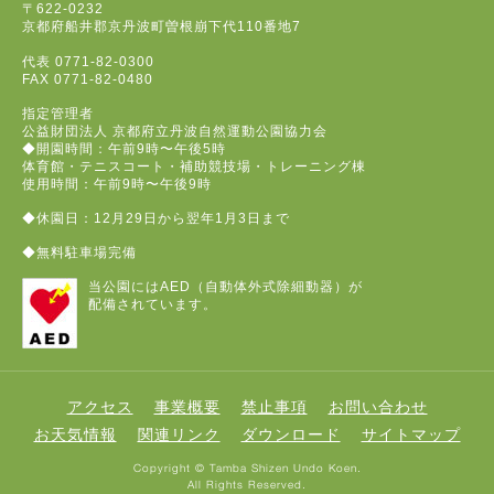
〒622-0232
京都府船井郡京丹波町曽根崩下代110番地7
代表
0771-82-0300
FAX
0771-82-0480
指定管理者
公益財団法人 京都府立丹波自然運動公園協力会
◆開園時間：午前9時〜午後5時
体育館・テニスコート・補助競技場・トレーニング棟
使用時間：午前9時〜午後9時
◆休園日：12月29日から翌年1月3日まで
◆無料駐車場完備
当公園にはAED（自動体外式除細動器）が
配備されています。
アクセス
事業概要
禁止事項
お問い合わせ
お天気情報
関連リンク
ダウンロード
サイトマップ
Copyright © Tamba Shizen Undo Koen.
All Rights Reserved.