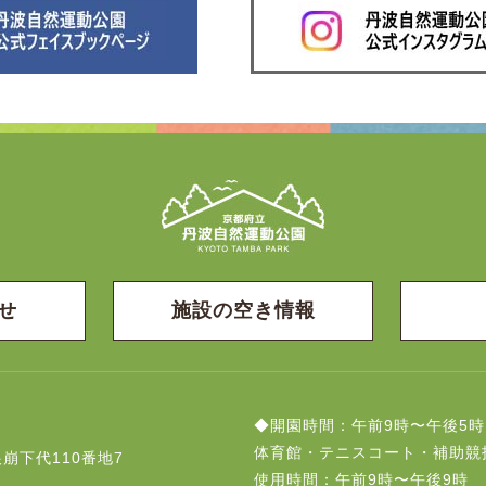
せ
施設の空き情報
◆開園時間：午前9時〜午後5時
体育館・テニスコート・補助競
崩下代110番地7
使用時間：午前9時〜午後9時