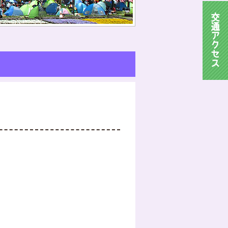
交
通
ア
ク
セ
ス