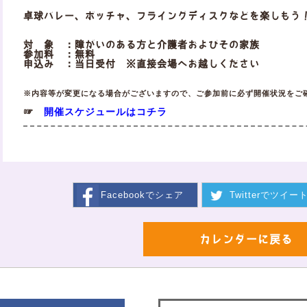
卓球バレー、ボッチャ、フライングディスクなどを楽しもう
対 象 ：障がいのある方と介護者およびその家族
参加料 ：無料
申込み ：当日受付 ※直接会場へお越しください
※内容等が変更になる場合がございますので、ご参加前に必ず開催状況をご
開催スケジュールはコチラ
☞
Facebookで
シェア
Twitterで
ツイー
カレンダーに戻る