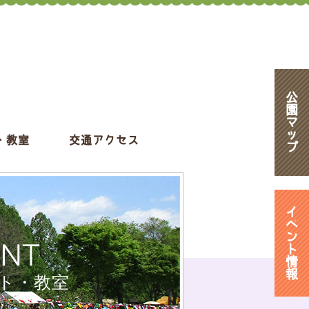
公
園
マ
ッ
・教室
交通アクセス
プ
イ
ベ
ン
ENT
ト
情
報
ト・教室