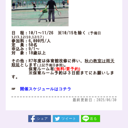
日 程：10/1～11/26 ※10/15を除く
（予備日
12/3,12/10,12/17）
参加料：6,000円/人
定 員：50名
申込み：9/1～
対 象：18歳以上
秋の教室
は雨天
その他：R7年度は体育館改修に伴い、
順延
とします
。
(上記予備日参照)
(無料/要予約)
保育ルーム有
※保育ルーム予約は３日前までにお願いしま
す。
開催スケジュールはコチラ
☞
最終更新日：2025/06/30
シェア
ツイート
送る