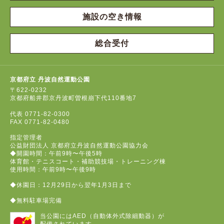
施設の空き情報
総合受付
京都府立 丹波自然運動公園
〒622-0232
京都府船井郡京丹波町曽根崩下代110番地7
代表
0771-82-0300
FAX
0771-82-0480
指定管理者
公益財団法人 京都府立丹波自然運動公園協力会
◆開園時間：午前9時〜午後5時
体育館・テニスコート・補助競技場・トレーニング棟
使用時間：午前9時〜午後9時
◆休園日：12月29日から翌年1月3日まで
◆無料駐車場完備
当公園にはAED（自動体外式除細動器）が