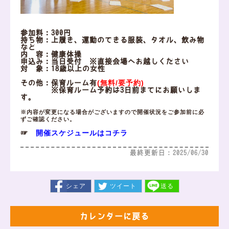
参加料：300円
持ち物：上履き、運動のできる服装、タオル、飲み物
など
内 容：健康体操
申込み：当日受付 ※直接会場へお越しください
対 象：18歳以上の女性
(無料/要予約)
その他：保育ルーム有
※保育ルーム予約は3日前までにお願いしま
す。
※内容が変更になる場合がございますので開催状況をご参加前に必
ずご確認ください。
開催スケジュールはコチラ
☞
最終更新日：2025/06/30
シェア
ツイート
送る
カレンダーに戻る