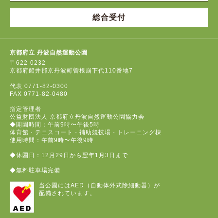
総合受付
京都府立 丹波自然運動公園
〒622-0232
京都府船井郡京丹波町曽根崩下代110番地7
代表
0771-82-0300
FAX
0771-82-0480
指定管理者
公益財団法人 京都府立丹波自然運動公園協力会
◆開園時間：午前9時〜午後5時
体育館・テニスコート・補助競技場・トレーニング棟
使用時間：午前9時〜午後9時
◆休園日：12月29日から翌年1月3日まで
◆無料駐車場完備
当公園にはAED（自動体外式除細動器）が
配備されています。