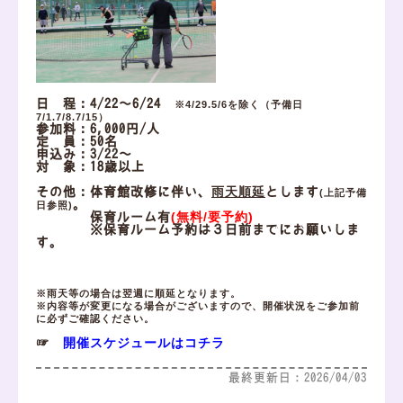
日 程：4/22～6/24
※4/29.5/6を除く（予備日
7/1.7/8.7/15）
参加料：6,000円/人
定 員：50名
申込み：3/22～
対 象：18歳以上
雨天順延
その他：体育館改修に伴い、
とします
(上記予備
。
日参照)
(無料/要予約)
保育ルーム有
※保育ルーム予約は３日前までにお願いしま
す。
※雨天等の場合は翌週に順延となります。
※内容等が変更になる場合がございますので、開催状況をご参加前
に必ずご確認ください。
開催スケジュールはコチラ
☞
最終更新日：2026/04/03