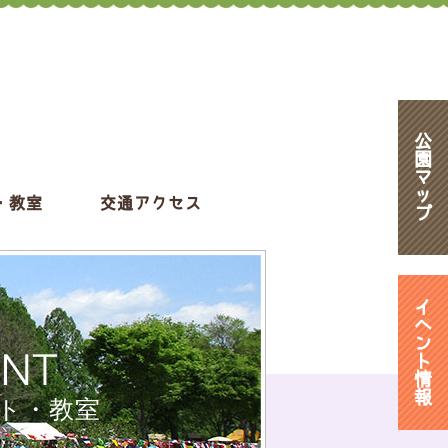
公
園
マ
ッ
・教室
交通アクセス
プ
イ
ベ
ン
ENT
ト
情
報
ト・教室