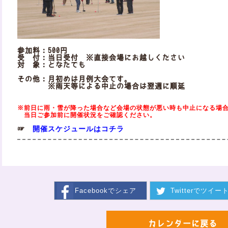
参加料：500円
受 付：当日受付 ※直接会場にお越しください
対 象：どなたでも
その他：月初めは月例大会です。
※雨天等による中止の場合は翌週に順延
※前日に雨・雪が降った場合など会場の状態が悪い時も中止になる場
当日ご参加前に開催状況をご確認ください。
開催スケジュールはコチラ
☞
Facebookで
シェア
Twitterで
ツイー
カレンダーに戻る