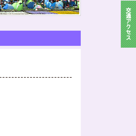
交
通
ア
ク
セ
ス