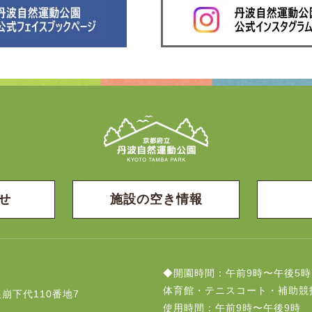
せ
施設の空き情報
◆開園時間：午前9時〜午後5時
体育館・テニスコート・補助競
崩下代110番地7
使用時間：午前9時〜午後9時