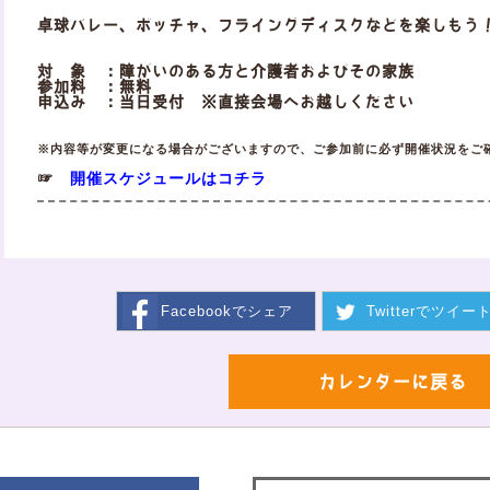
卓球バレー、ボッチャ、フライングディスクなどを楽しもう
対 象 ：障がいのある方と介護者およびその家族
参加料 ：無料
申込み ：当日受付 ※直接会場へお越しください
※内容等が変更になる場合がございますので、ご参加前に必ず開催状況をご
開催スケジュールはコチラ
☞
Facebookで
シェア
Twitterで
ツイー
カレンダーに戻る