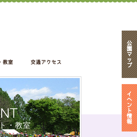
公
園
マ
ッ
・教室
交通アクセス
プ
イ
ベ
ン
ENT
ト
情
報
ト・教室