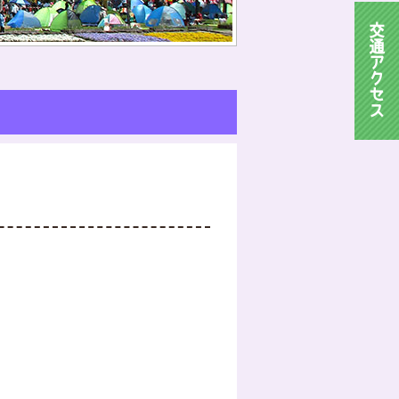
交
通
ア
ク
セ
ス