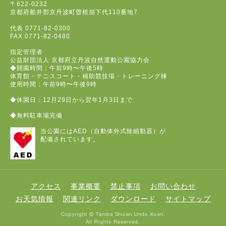
〒622-0232
京都府船井郡京丹波町曽根崩下代110番地7
代表
0771-82-0300
FAX
0771-82-0480
指定管理者
公益財団法人 京都府立丹波自然運動公園協力会
◆開園時間：午前9時〜午後5時
体育館・テニスコート・補助競技場・トレーニング棟
使用時間：午前9時〜午後9時
◆休園日：12月29日から翌年1月3日まで
◆無料駐車場完備
当公園にはAED（自動体外式除細動器）が
配備されています。
アクセス
事業概要
禁止事項
お問い合わせ
お天気情報
関連リンク
ダウンロード
サイトマップ
Copyright © Tamba Shizen Undo Koen.
All Rights Reserved.