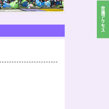
交
通
ア
ク
セ
ス