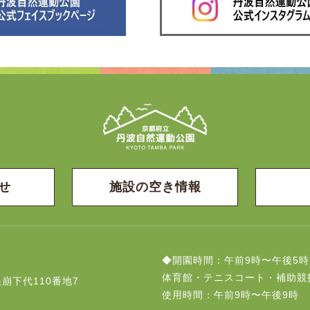
せ
施設の空き情報
◆開園時間：午前9時〜午後5時
体育館・テニスコート・補助競
崩下代110番地7
使用時間：午前9時〜午後9時