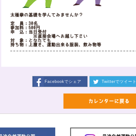
太極拳の基礎を学んでみませんか？
定 員：30名
参加料：500円
申 込：当日受付
※直接会場へお越し下さい
対 象：どなたでも
持ち物：上履き、運動出来る服装、飲み物等
Facebookで
シェア
Twitterで
ツイー
カレンダーに戻る