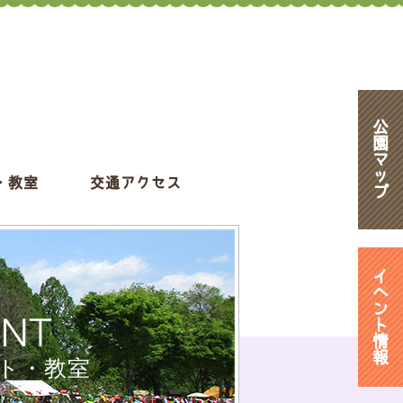
公
園
マ
ッ
・教室
交通アクセス
プ
イ
ベ
ン
ENT
ト
情
報
ト・教室