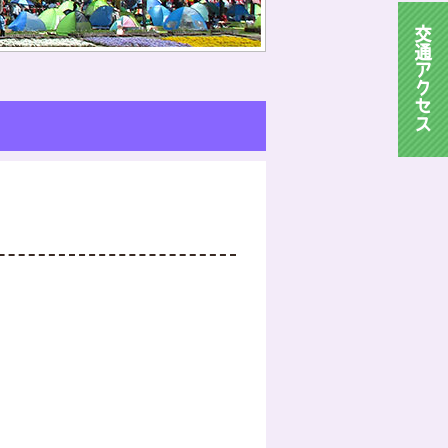
交
通
ア
ク
セ
ス