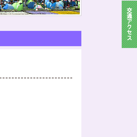
交
通
ア
ク
セ
ス