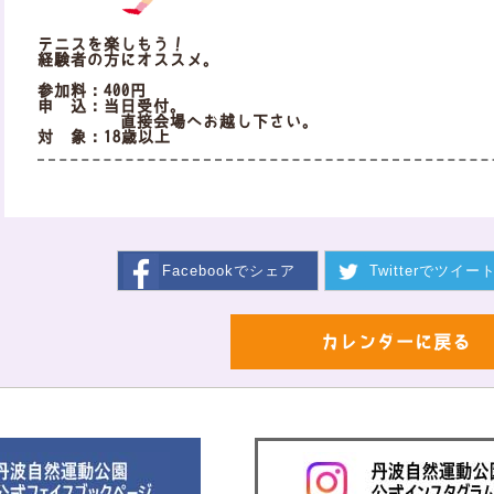
テニスを楽しもう！
経験者の方にオススメ。
参加料：400円
申 込：当日受付。
直接会場へお越し下さい。
対 象：18歳以上
Facebookで
シェア
Twitterで
ツイー
カレンダーに戻る