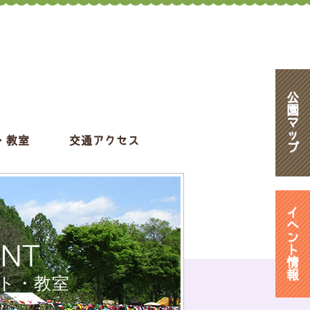
公
園
マ
ッ
・教室
交通アクセス
プ
イ
ベ
ン
ENT
ト
情
報
ト・教室