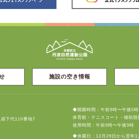
せ
施設の空き情報
◆開園時間：午前9時〜午後5時
体育館・テニスコート・補助競
崩下代110番地7
使用時間：午前9時〜午後9時
◆休園日：12月29日から翌年1