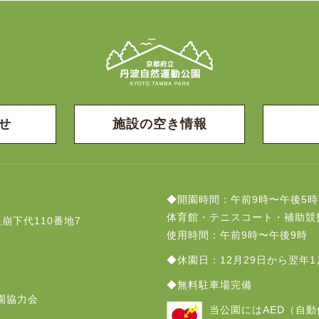
せ
施設の空き情報
◆開園時間：午前9時〜午後5時
体育館・テニスコート・補助競
崩下代110番地7
使用時間：午前9時〜午後9時
◆休園日：12月29日から翌年1
◆無料駐車場完備
園協力会
当公園にはAED（自