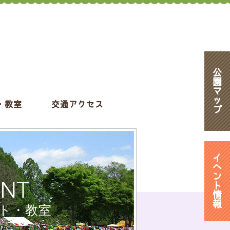
公
園
マ
ッ
・教室
交通アクセス
プ
イ
ベ
ン
ENT
ト
情
報
ト・教室