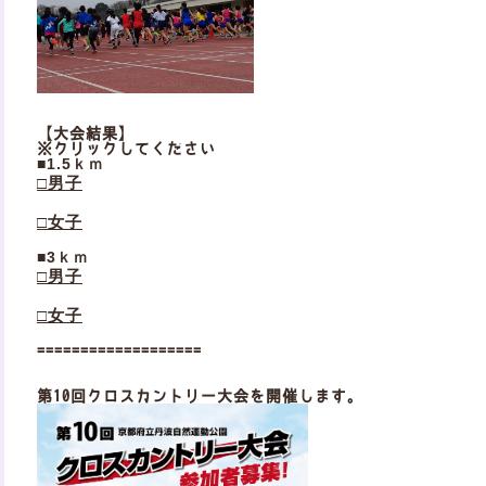
【大会結果】
※クリックしてください
■1.5ｋｍ
□男子
□女子
■3ｋｍ
□男子
□女子
===================
第10回クロスカントリー大会を開催します。