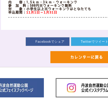
内 容：1.5ｋｍ・3ｋｍ・ウォーキング
参 加 料：500円※ウォーキング無料
対 象：小学生以上※ウォーキングはどなたでも
11月1日～1月31日
申込期間：
Facebookで
シェア
Twitterで
ツイー
カレンダーに戻る