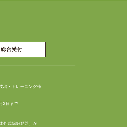
総合受付
技場・トレーニング棟
月3日まで
動体外式除細動器）が