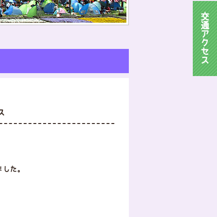
交
通
ア
ク
セ
ス
ス
ました。