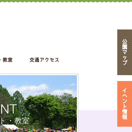
公
園
マ
ッ
・教室
交通アクセス
プ
イ
ベ
ン
ENT
ト
情
報
ト・教室