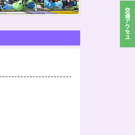
交
通
ア
ク
セ
ス