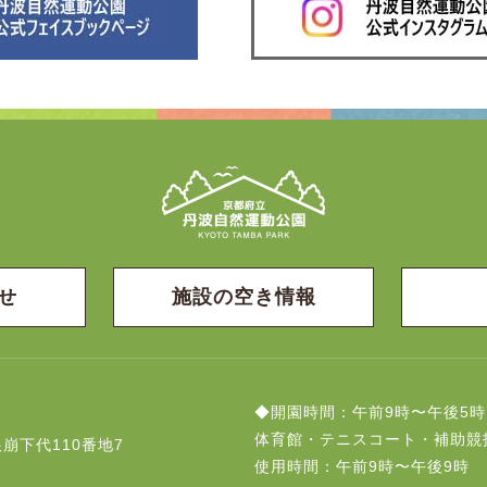
せ
施設の空き情報
◆開園時間：午前9時〜午後5時
体育館・テニスコート・補助競
崩下代110番地7
使用時間：午前9時〜午後9時