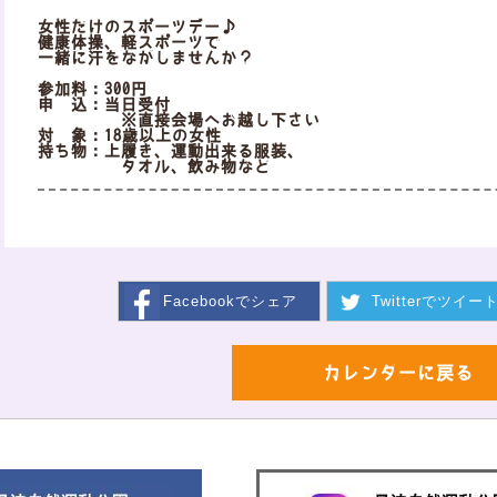
女性だけのスポーツデー♪
健康体操、軽スポーツで
一緒に汗をながしませんか？
参加料：300円
申 込：当日受付
※直接会場へお越し下さい
対 象：18歳以上の女性
持ち物：上履き、運動出来る服装、
タオル、飲み物など
Facebookで
シェア
Twitterで
ツイー
カレンダーに戻る