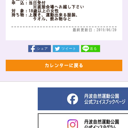
申 込：当日受付
※直接会場へお越し下さい
対 象：18歳以上の女性
持ち物：上履き、運動出来る服装、
タオル、飲み物など
最終更新日：2019/06/20
シェア
ツイート
送る
カレンダーに戻る