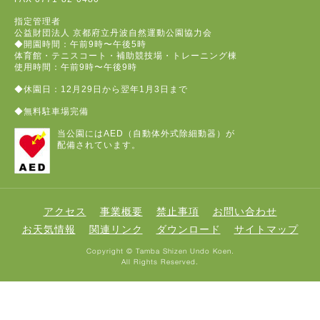
指定管理者
公益財団法人 京都府立丹波自然運動公園協力会
◆開園時間：午前9時〜午後5時
体育館・テニスコート・補助競技場・トレーニング棟
使用時間：午前9時〜午後9時
◆休園日：12月29日から翌年1月3日まで
◆無料駐車場完備
当公園にはAED（自動体外式除細動器）が
配備されています。
アクセス
事業概要
禁止事項
お問い合わせ
お天気情報
関連リンク
ダウンロード
サイトマップ
Copyright © Tamba Shizen Undo Koen.
All Rights Reserved.