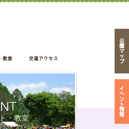
公
園
マ
ッ
・教室
交通アクセス
プ
イ
ベ
ン
ENT
ト
情
報
ト・教室