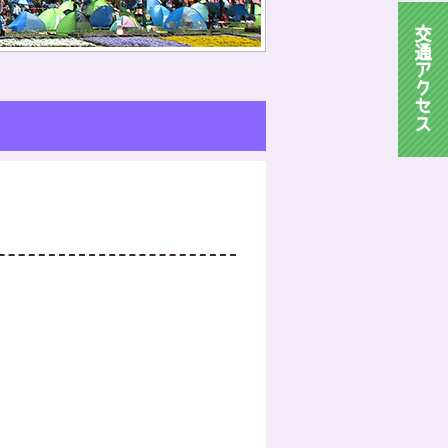
交
通
ア
ク
セ
ス