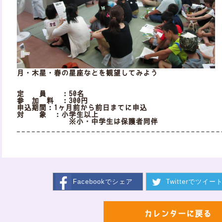
月・木星・春の星座などを観望してみよう
定 員 ：50名
参 加 料 ：300円
申込期間：1ヶ月前から前日までに申込
対 象 ：小学生以上
※小・中学生は保護者同伴
Facebookで
シェア
Twitterで
ツイー
カレンダーに戻る