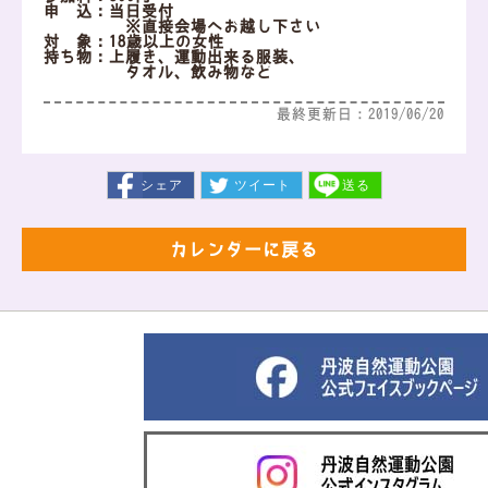
申 込：当日受付
※直接会場へお越し下さい
対 象：18歳以上の女性
持ち物：上履き、運動出来る服装、
タオル、飲み物など
最終更新日：2019/06/20
シェア
ツイート
送る
カレンダーに戻る