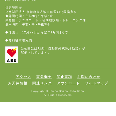
指定管理者
公益財団法人 京都府立丹波自然運動公園協力会
◆開園時間：午前9時〜午後5時
体育館・テニスコート・補助競技場・トレーニング棟
使用時間：午前9時〜午後9時
◆休園日：12月29日から翌年1月3日まで
◆無料駐車場完備
当公園にはAED（自動体外式除細動器）が
配備されています。
アクセス
事業概要
禁止事項
お問い合わせ
お天気情報
関連リンク
ダウンロード
サイトマップ
Copyright © Tamba Shizen Undo Koen.
All Rights Reserved.