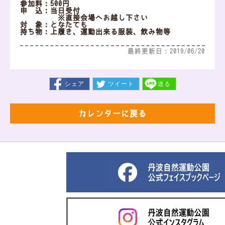
参加料：500円
申 込：当日受付
※直接会場へお越し下さい
対 象：どなたでも
持ち物：上履き、運動出来る服装、飲み物等
最終更新日：2019/06/20
シェア
ツイート
送る
カレンダーに戻る