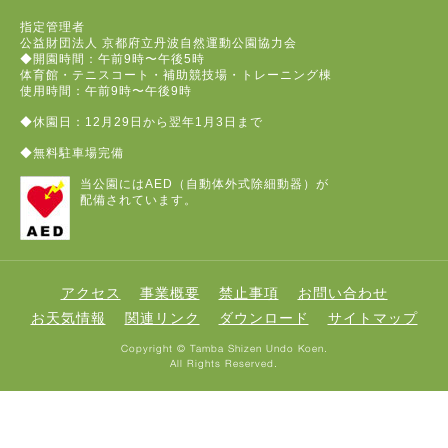
指定管理者
公益財団法人 京都府立丹波自然運動公園協力会
◆開園時間：午前9時〜午後5時
体育館・テニスコート・補助競技場・トレーニング棟
使用時間：午前9時〜午後9時
◆休園日：12月29日から翌年1月3日まで
◆無料駐車場完備
当公園にはAED（自動体外式除細動器）が
配備されています。
アクセス
事業概要
禁止事項
お問い合わせ
お天気情報
関連リンク
ダウンロード
サイトマップ
Copyright © Tamba Shizen Undo Koen.
All Rights Reserved.