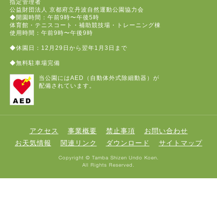
指定管理者
公益財団法人 京都府立丹波自然運動公園協力会
◆開園時間：午前9時〜午後5時
体育館・テニスコート・補助競技場・トレーニング棟
使用時間：午前9時〜午後9時
◆休園日：12月29日から翌年1月3日まで
◆無料駐車場完備
当公園にはAED（自動体外式除細動器）が
配備されています。
アクセス
事業概要
禁止事項
お問い合わせ
お天気情報
関連リンク
ダウンロード
サイトマップ
Copyright © Tamba Shizen Undo Koen.
All Rights Reserved.