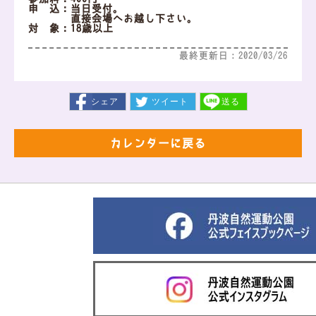
申 込：当日受付。
直接会場へお越し下さい。
対 象：18歳以上
最終更新日：2020/03/26
シェア
ツイート
送る
カレンダーに戻る