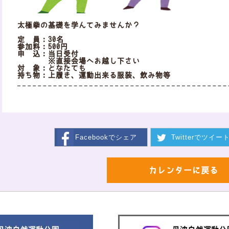
太極拳の基礎を学んでみませんか？
定 員：30名
参加料：500円
申 込：当日受付
※直接会場へお越し下さい
対 象：どなたでも
持ち物：上履き、運動出来る服装、飲み物等
Facebookで
シェア
Twitterで
ツイー
カレンダーに戻る