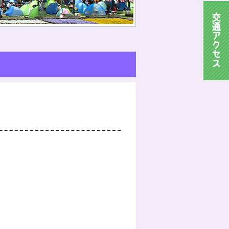
交
通
ア
ク
セ
ス