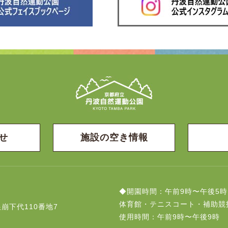
せ
施設の空き情報
◆開園時間：午前9時〜午後5時
体育館・テニスコート・補助競
崩下代110番地7
使用時間：午前9時〜午後9時