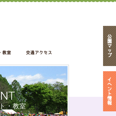
公
園
マ
ッ
・教室
交通アクセス
プ
イ
ベ
ン
ENT
ト
情
報
ト・教室