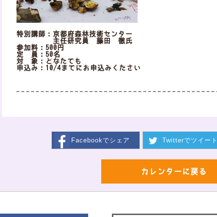
特別講師：京都府森林技術センター
主任研究員 藤田 徹氏
参加料：500円
定 員：50名
対 象：どなたでも
申込み：10/4までにお申込みください
Facebookで
シェア
Twitterで
ツイー
カレンダーに戻る