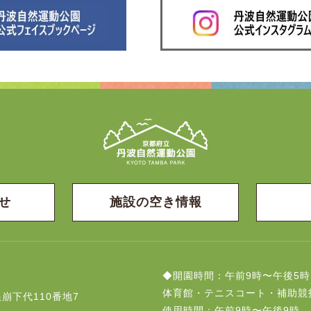
せ
施設の空き情報
◆開園時間：午前9時〜午後5時
体育館・テニスコート・補助競
崩下代110番地7
使用時間：午前9時〜午後9時