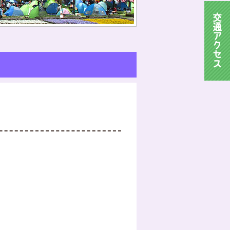
交
通
ア
ク
セ
ス