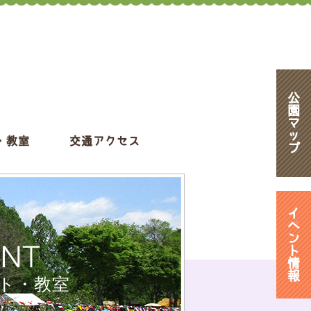
公
園
マ
ッ
・教室
交通アクセス
プ
イ
ベ
ン
ENT
ト
情
報
ト・教室