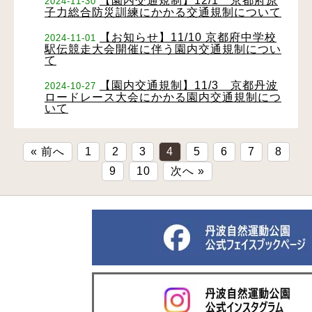
【園内交通規制】12/1 京都府原
2024-11-30
子力総合防災訓練にかかる交通規制について
【お知らせ】11/10 京都府中学校
2024-11-01
駅伝競走大会開催に伴う園内交通規制につい
て
【園内交通規制】11/3 京都丹波
2024-10-27
ロードレース大会にかかる園内交通規制につ
いて
« 前へ
1
2
3
4
5
6
7
8
9
10
次へ »