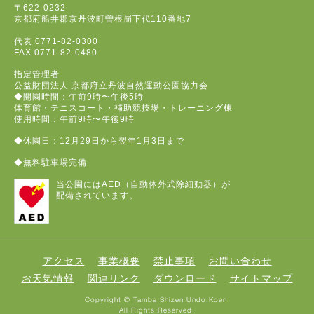
〒622-0232
京都府船井郡京丹波町曽根崩下代110番地7
代表
0771-82-0300
FAX
0771-82-0480
指定管理者
公益財団法人 京都府立丹波自然運動公園協力会
◆開園時間：午前9時〜午後5時
体育館・テニスコート・補助競技場・トレーニング棟
使用時間：午前9時〜午後9時
◆休園日：12月29日から翌年1月3日まで
◆無料駐車場完備
当公園にはAED（自動体外式除細動器）が
配備されています。
アクセス
事業概要
禁止事項
お問い合わせ
お天気情報
関連リンク
ダウンロード
サイトマップ
Copyright © Tamba Shizen Undo Koen.
All Rights Reserved.