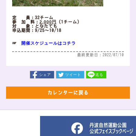
定 員：32チーム
2,000円
参 加 料：
（1チーム）
対 象：どなたでも
申込期間：9/25～10/18
開催スケジュールはコチラ
☞
最終更新日：2022/07/10
シェア
ツイート
送る
カレンダーに戻る