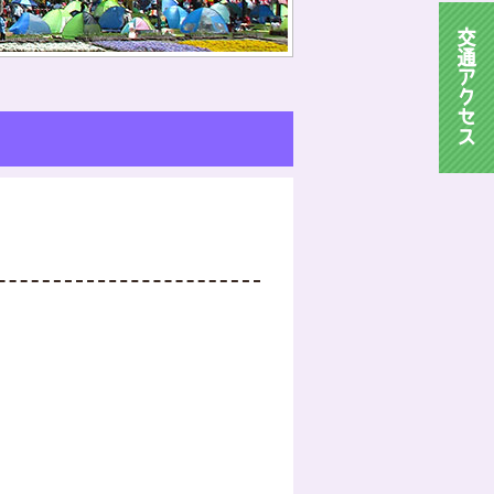
交
通
ア
ク
セ
ス