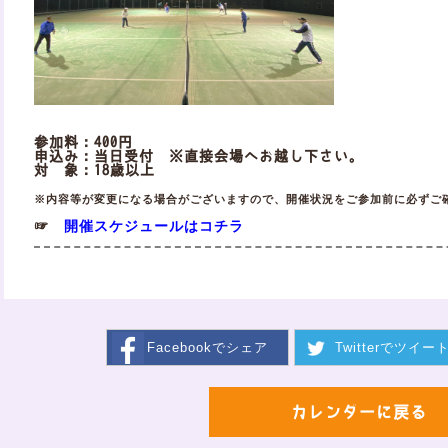
参加料：400円
申込み：当日受付 ※直接会場へお越し下さい。
対 象：18歳以上
※内容等が変更になる場合がございますので、開催状況をご参加前に必ずご
開催スケジュールはコチラ
☞
Facebookで
シェア
Twitterで
ツイー
カレンダーに戻る