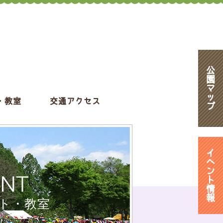
公
園
マ
ッ
・教室
交通アクセス
プ
イ
ベ
ン
ENT
ト
情
報
ト・教室