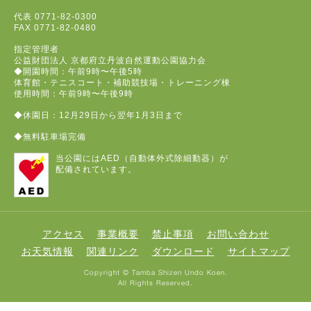
代表
0771-82-0300
FAX
0771-82-0480
指定管理者
公益財団法人 京都府立丹波自然運動公園協力会
◆開園時間：午前9時〜午後5時
体育館・テニスコート・補助競技場・トレーニング棟
使用時間：午前9時〜午後9時
◆休園日：12月29日から翌年1月3日まで
◆無料駐車場完備
当公園にはAED（自動体外式除細動器）が
配備されています。
アクセス
事業概要
禁止事項
お問い合わせ
お天気情報
関連リンク
ダウンロード
サイトマップ
Copyright © Tamba Shizen Undo Koen.
All Rights Reserved.