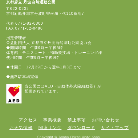
京都府立 丹波自然運動公園
〒622-0232
京都府船井郡京丹波町曽根崩下代110番地7
代表
0771-82-0300
FAX
0771-82-0480
指定管理者
公益財団法人 京都府立丹波自然運動公園協力会
◆開園時間：午前9時〜午後5時
体育館・テニスコート・補助競技場・トレーニング棟
使用時間：午前9時〜午後9時
◆休園日：12月29日から翌年1月3日まで
◆無料駐車場完備
当公園にはAED（自動体外式除細動器）が
配備されています。
アクセス
事業概要
禁止事項
お問い合わせ
お天気情報
関連リンク
ダウンロード
サイトマップ
Copyright © Tamba Shizen Undo Koen.