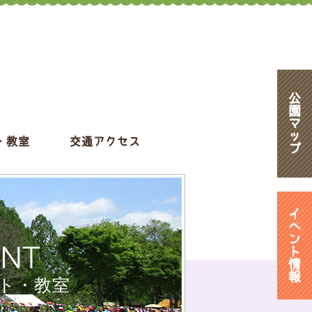
公
園
マ
ッ
・教室
交通アクセス
プ
イ
ベ
ン
ENT
ト
情
報
ト・教室