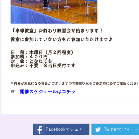
「卓球教室」が終わり練習会が始まります！
教室に参加していない方もご参加いただけます♪
日 程：木曜日（月２回程度）
参加料：４００円
対 象：どなたでも
申込み：不要 ※当日受付です
※内容が変更になる場合がございますので開催状況をご参加前に必ずご確認くださ
開催スケジュールはコチラ
☞
Facebookで
シェア
Twitterで
ツイー