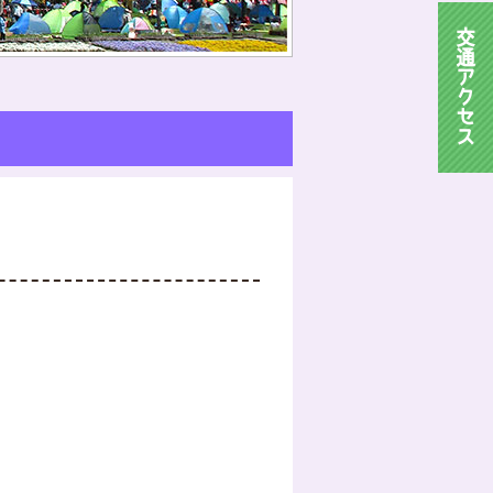
交
通
ア
ク
セ
ス