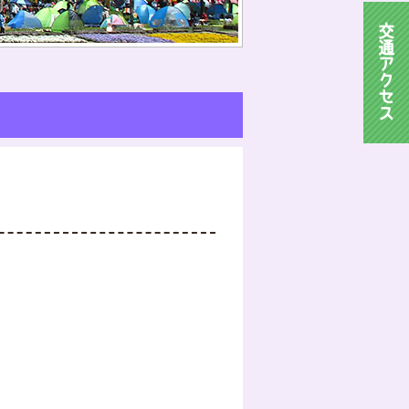
交
通
ア
ク
セ
ス