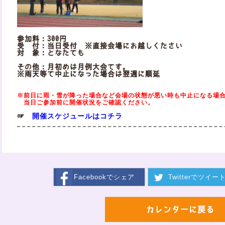
参加料：300円
受 付：当日受付 ※直接会場にお越しください
対 象：どなたでも
その他：月初めは月例大会です。
※雨天等で中止になった場合は翌週に順延
※前日に雨・雪が降った場合など会場の状態が悪い時も中止になる場
当日ご参加前に開催状況をご確認ください。
開催スケジュールはコチラ
☞
Facebookで
シェア
Twitterで
ツイー
カレンダーに戻る