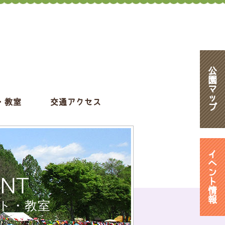
公
園
マ
ッ
・教室
交通アクセス
プ
イ
ベ
ン
ENT
ト
情
報
ト・教室