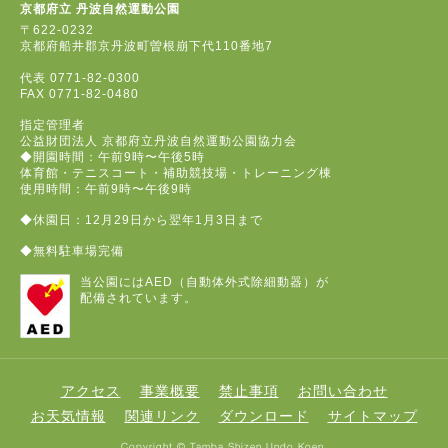
京都府立 丹波自然運動公園
〒622-0232
京都府船井郡京丹波町曽根崩下代110番地7
代表
0771-82-0300
FAX
0771-82-0480
指定管理者
公益財団法人 京都府立丹波自然運動公園協力会
◆開園時間：午前9時〜午後5時
体育館・テニスコート・補助競技場・トレーニング棟
使用時間：午前9時〜午後9時
◆休園日：12月29日から翌年1月3日まで
◆無料駐車場完備
当公園にはAED（自動体外式除細動器）が
配備されています。
アクセス
事業概要
禁止事項
お問い合わせ
お天気情報
関連リンク
ダウンロード
サイトマップ
Copyright © Tamba Shizen Undo Koen.