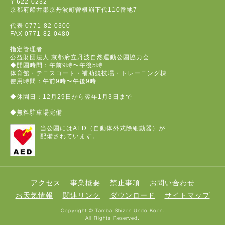
〒622-0232
京都府船井郡京丹波町曽根崩下代110番地7
代表
0771-82-0300
FAX
0771-82-0480
指定管理者
公益財団法人 京都府立丹波自然運動公園協力会
◆開園時間：午前9時〜午後5時
体育館・テニスコート・補助競技場・トレーニング棟
使用時間：午前9時〜午後9時
◆休園日：12月29日から翌年1月3日まで
◆無料駐車場完備
当公園にはAED（自動体外式除細動器）が
配備されています。
アクセス
事業概要
禁止事項
お問い合わせ
お天気情報
関連リンク
ダウンロード
サイトマップ
Copyright © Tamba Shizen Undo Koen.
All Rights Reserved.