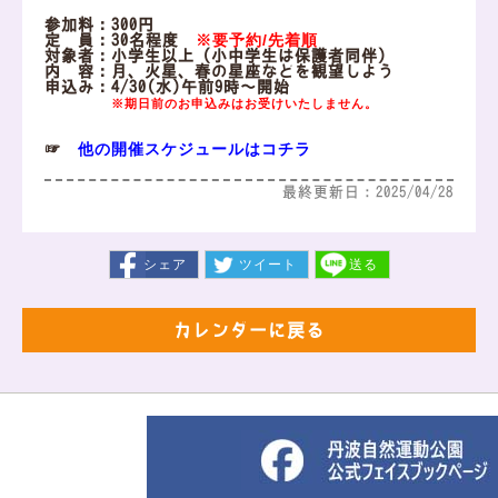
参加料：300円
※要予約/先着順
定 員：30名程度
対象者：小学生以上（小中学生は保護者同伴）
内 容：月、火星、春の星座などを観望しよう
申込み：4/30(水)午前9時～開始
※期日前のお申込みはお受けいたしません。
他の開催スケジュールはコチラ
☞
最終更新日：2025/04/28
シェア
ツイート
送る
カレンダーに戻る