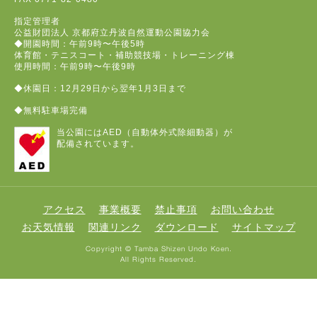
指定管理者
公益財団法人 京都府立丹波自然運動公園協力会
◆開園時間：午前9時〜午後5時
体育館・テニスコート・補助競技場・トレーニング棟
使用時間：午前9時〜午後9時
◆休園日：12月29日から翌年1月3日まで
◆無料駐車場完備
当公園にはAED（自動体外式除細動器）が
配備されています。
アクセス
事業概要
禁止事項
お問い合わせ
お天気情報
関連リンク
ダウンロード
サイトマップ
Copyright © Tamba Shizen Undo Koen.
All Rights Reserved.