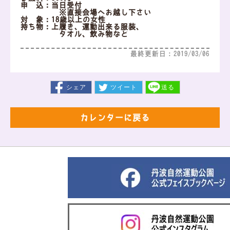
申 込：当日受付
※直接会場へお越し下さい
対 象：18歳以上の女性
持ち物：上履き、運動出来る服装、
タオル、飲み物など
最終更新日：2019/03/06
シェア
ツイート
送る
カレンダーに戻る