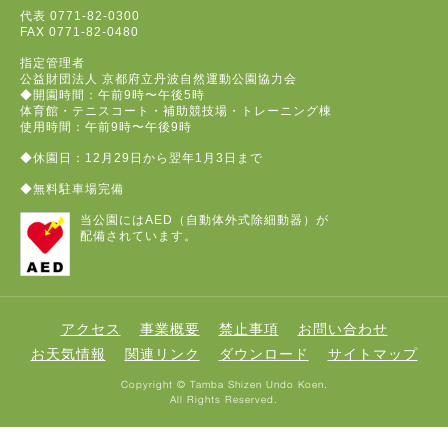
代表
0771-82-0300
FAX
0771-82-0480
指定管理者
公益財団法人 京都府立丹波自然運動公園協力会
◆開園時間：午前9時〜午後5時
体育館・テニスコート・補助競技場・トレーニング棟
使用時間：午前9時〜午後9時
◆休園日：12月29日から翌年1月3日まで
◆無料駐車場完備
当公園にはAED（自動体外式除細動器）が
配備されています。
アクセス
事業概要
禁止事項
お問い合わせ
お天気情報
関連リンク
ダウンロード
サイトマップ
Copyright © Tamba Shizen Undo Koen.
All Rights Reserved.