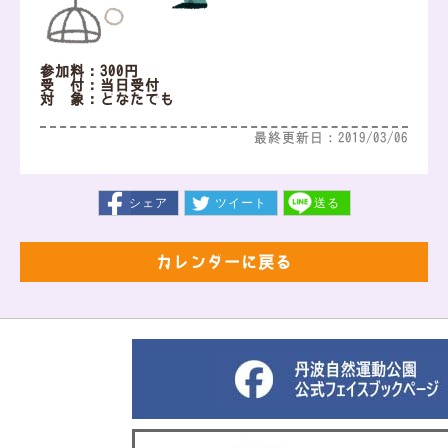
参加料：300円
受 付：当日受付
対 象：どなたでも
最終更新日：2019/03/06
シェア
ツイート
送る
カレンダーに戻る